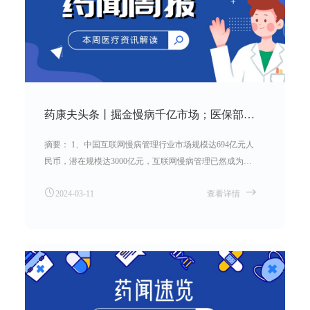
药康夫头条丨掘金慢病千亿市场；医保部门回应 “互联网+”医疗服务收费标准；心脑血管用药止跌？
摘要： 1、中国互联网慢病管理行业市场规模达694亿元人
民币，潜在规模达3000亿元，互联网慢病管理已然成为一
片蓝海市场。 2、全国各省份均已印发“互联网＋”医疗服
2024-03-11
查看详情
务价格政策文件。 3、2020年以来，受带量采购、门诊统
筹等政策的影响，心脑血管用药在药店的店均年销售额、
客流量、销售占比连续三年持续下降。