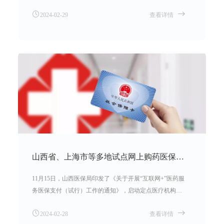
能等级评估是长期护理保险制度机制的重要组成部分，评
2024-02-29
查看详情
估结论是待遇享受和基金支付的重要依据，《管理办法》
的颁布是我国长期护理保险规范化、健康化发展的重要一
环。通过规范统一评估管理，可以确保参保群众公平享受
待遇，精准识别保障人群、提高制度保障效能;同时，通过
引入独立评估机构，促进社会力量参与，将有利于保证市
场公平竞争和有序发展。
山西省、上海市等多地试点网上购药医保支付
11月15日，山西医保局印发了《关于开展“互联网+”医药服
务医保支付（试行）工作的通知》，启动定点医疗机构和
零售药店试点线上医保购药，自12月1日起施行，有效期2
2024-02-28
查看详情
年止。