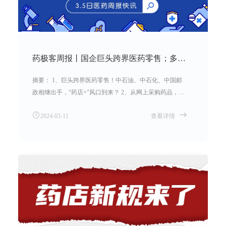
药极客周报丨国企巨头跨界医药零售；多部门联合发文，药店监管更严；药店挂证，检察院严查
摘要： 1、巨头跨界医药零售！中石油、中石化、中国邮
政相继出手，“药店+”风口到来？ 2、从网上采购药品，一
批药店遭立案调查，罚款10万起步！2024年药店专项检
2024-03-11
查看详情
查，来了！ 3、多部门联合发文，药店监管更严了，违规
违法使用医保基金的行为，未来将更加无处遁形。 4、近
日，辽宁省大连市甘井子区人民检察院积极开展打击执业
药师“挂证”公益诉讼专项工作。