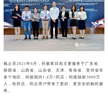
截止至
2021
年
6
月，药极客目前主要服务于广东省、
陕西省、山西省、山东省、天津、青海省、贵州省等
多个地区，间接国内
1.4
万
+
药店，间接辐射
3000
万
人
，
给
药店、药企用户带来了
更好
、
更安全的购药服
务
。