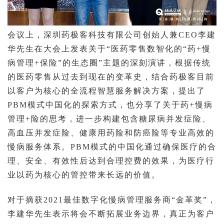
会议上，深圳药极客科技有限公司创始人兼
CEO
李建
华先生在大会上发表关于“
医药零售数智化的“药
+
慢
病管理
+
保险”的生态圈
”主
题的深刻演讲，根据传统
的医药零售从过去到现在的变革史，结合药极客目前
以客户为核心的全流程智慧服务解决方案，
提出了
PBM
模式中国化的探索方式
，也分享了关于药
+
慢病
管理
+
险的思考，
进一步构建包含糖尿病并发症险、
高血压并发症险、健康用药险和防癌险等专业高效的
慢病服务体系
。
PBM
模式的中国化通过确保医疗的合
理、安全、有效性后达到合理控费的效果，为医疗行
业以药为核心的管控带来长远的价值。
对于摘获
2021最佳数字化慢病管理服务商“金革奖”
，
李建华先生表示将会不断拓展业务边界，真正为客户